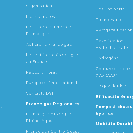
organisation
Les Gaz Verts
Les membres
Biométhane
Les interlocuteurs de
Pyrogazéification
France gaz
Gazéification
Adhérer à France gaz
Hydrothermale
Les chiffres clés des gaz
Hydrogène
en France
Capture et stock
Rapport moral
CO2 (CCS*)
Europe et l’international
Biogaz liquides
Contacts DGI
Efficacité éne
France gaz Régionales
Pompe à chaleu
hybride
France gaz Auvergne
Rhône-Alpes
Mobilité Durabl
France gaz Centre-Ouest