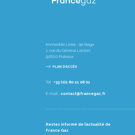
Immeuble Linéa - 9e étage
1, rue du Général Leclerc
92800
Puteaux
PLAN D'ACCÈS
Tél :
10 80 12 08 1(0) 33+
E-mail :
rf.zagecnarf@tcatnoc
Restez informé de l’actualité de
France Gaz