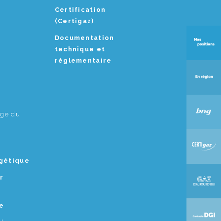
Certification
(Certigaz)
Documentation
technique et
règlementaire
age du
rgétique
r
e