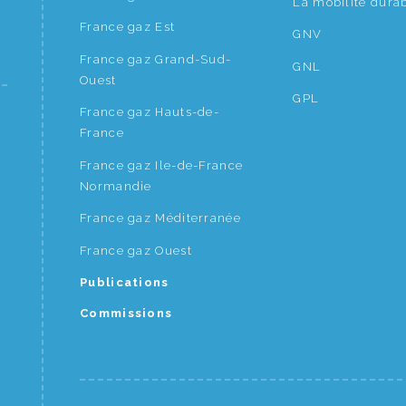
La mobilité dura
France gaz Est
GNV
France gaz Grand-Sud-
GNL
Ouest
GPL
France gaz Hauts-de-
France
France gaz Ile-de-France
Normandie
France gaz Méditerranée
France gaz Ouest
Publications
Commissions