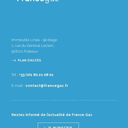
Immeuble Linéa - 9e étage
1, rue du Général Leclerc
92800
Puteaux
PLAN D'ACCÈS
Tél :
10 80 12 08 1(0) 33+
E-mail :
rf.zagecnarf@tcatnoc
Restez informé de l’actualité de France Gaz
JE M'INSCRIS