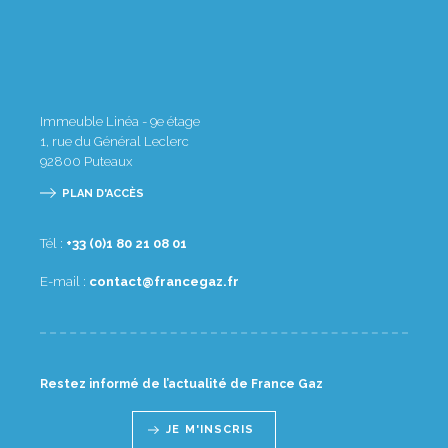
Immeuble Linéa - 9e étage
1, rue du Général Leclerc
92800
Puteaux
PLAN D'ACCÈS
Tél :
10 80 12 08 1(0) 33+
E-mail :
rf.zagecnarf@tcatnoc
Restez informé de l’actualité de France Gaz
JE M'INSCRIS