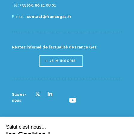
Tél :
10 80 12 08 1(0) 33+
E-mail :
rf.zagecnarf@tcatnoc
Restez informé de l’actualité de France Gaz
JE M'INSCRIS
Suivez-
nous
Salut c'est nous...
© France gaz - 2023