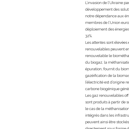
L’invasion de l’Ukraine pa
développement des solutio
notre dépendance aux énerg
membres de l’Union europ
déploiement des énergies r
32%.
Les attentes sont élevées
renouvelables peuvent en
renouvelable le biométha
du biogaz, la méthanisati
épuration, fournit du bio
gazéification de la bioma
l’électricité est d’origin
carbone biogénique génè
Les gaz renouvelables offr
sont produits à partir de 
le cas de la méthanisatio
intégrés dans les infrastru
peuvent ainsi être stockés
directement sous forme de