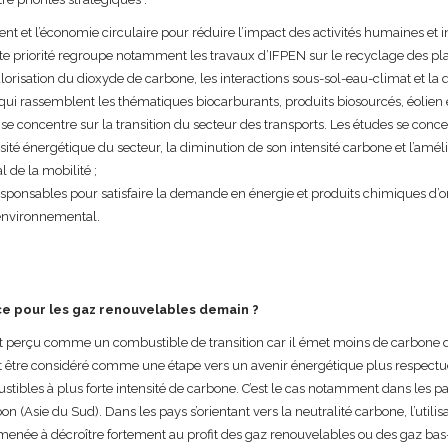
ent et l’économie circulaire pour réduire l’impact des activités humaines et in
te priorité regroupe notamment les travaux d’IFPEN sur le recyclage des pla
orisation du dioxyde de carbone, les interactions sous-sol-eau-climat et la qua
qui rassemblent les thématiques biocarburants, produits biosourcés, éolien 
se concentre sur la transition du secteur des transports. Les études se concent
nsité énergétique du secteur, la diminution de son intensité carbone et l’amél
 de la mobilité ;
sponsables pour satisfaire la demande en énergie et produits chimiques d’ori
 environnemental.
ce pour les gaz renouvelables demain ?
nt perçu comme un combustible de transition car il émet moins de carbone q
eut être considéré comme une étape vers un avenir énergétique plus respect
ibles à plus forte intensité de carbone. C’est le cas notamment dans les p
(Asie du Sud). Dans les pays s’orientant vers la neutralité carbone, l’utilis
menée à décroître fortement au profit des gaz renouvelables ou des gaz bas