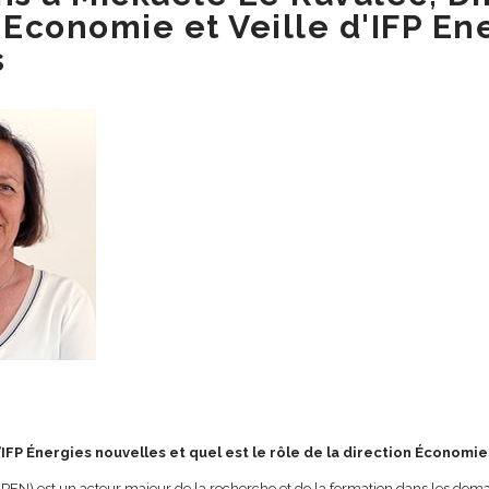
 Economie et Veille d'IFP En
s
’IFP Énergies nouvelles et quel est le rôle de la direction Économie 
FPEN) est un acteur majeur de la recherche et de la formation dans les doma