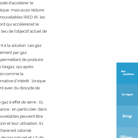
ssité d’accélérer le
tique, mais aussi réduire
nouvelables (RED III), les
d qui accélérerait le
ieu de l’objectif actuel de
 à la solution. Les gaz
alement par gaz
 permettant de produire
u biogaz, qui après
iées comme la
ative d’intérêt : lorsque
sant avec du dioxyde de
z à effet de serre : ils
ance ; en particulier, dans
nouvelables peuvent être
n et leur utilisation. Ils
thane est valorisé
de gaz naturel et 1 % de