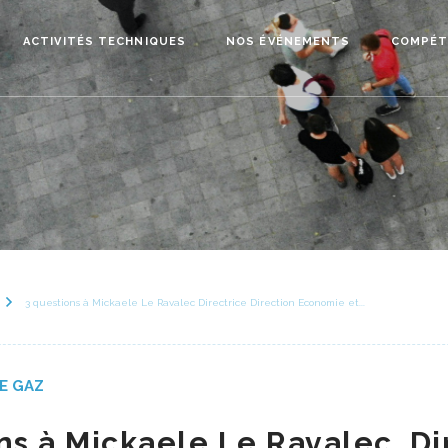
ACTIVITÉS TECHNIQUES
NOS ÉVÉNEMENTS
COMPÉT
3 questions à Mickaele Le Ravalec Directrice Direction Economie et...
E GAZ
ns à Mickaele Le Ravalec, Di