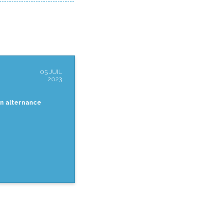
05 JUIL
2023
en alternance