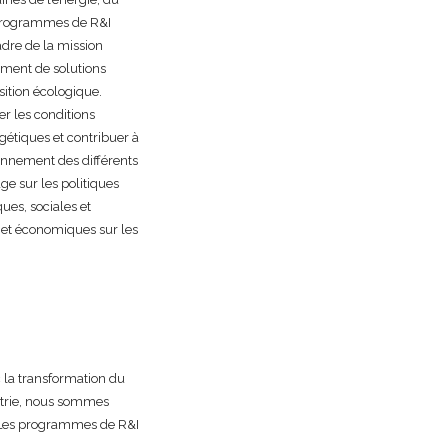
s programmes de R&I
adre de la mission
pement de solutions
sition écologique.
er les conditions
étiques et contribuer à
ionnement des différents
ge sur les politiques
ues, sociales et
s et économiques sur les
c la transformation du
ustrie, nous sommes
. Les programmes de R&I