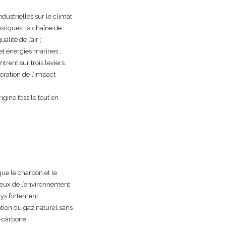
dustrielles sur le climat
stiques, la chaîne de
lité de l’air ;
et énergies marines ;
rent sur trois leviers :
ioration de l’impact
gine fossile tout en
ue le charbon et le
ueux de l’environnement
ays fortement
ation du gaz naturel sans
-carbone.