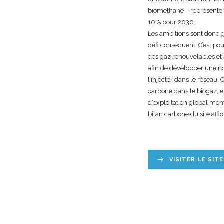
biométhane – représente 2
10 % pour 2030.
Les ambitions sont donc 
défi conséquent. C’est po
des gaz renouvelables et 
afin de développer une no
l’injecter dans le réseau
carbone dans le biogaz, e
d’exploitation global mont
bilan carbone du site affi
VISITER LE SITE