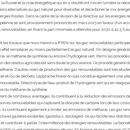
r la Russie et la crise énergétique qui en a résulté ont mis en lumière la néce
ns alternatives au gaz naturel pour diversifier et décarboner le mix énergé
ies fossiles. Dans le cadre de la révision de la directive sur les énergies re
éenne se sont provisoirement prononcés en mars 2023 en faveur d’un accor
enouvelables, en fixant la part minimale à atteindre pour 2030 à 42,5 % au l
 et les travaux que nous menons à IFPEN sur les gaz renouvelables participent
 effet remplacer au moins partiellement le gaz naturel. On désigne génér
ne, le méthane de synthèse ou encore l’hydrogène vert. Parmi les procédés
on des résidus agricoles est sans doute le plus avancé. Ce procédé génère d
méthane. D’autres voies de production des gaz renouvelables sont très étud
sse et/ou de déchets. L’approche Power-to-Gas constitue également une altern
e renouvelable, l’électrolyse de l’eau produit de l’hydrogène vert qui en réagis
re du méthane de synthèse.
ent de nombreux avantages. Ils contribuent à la réduction des émissions de ga
sources renouvelables qui capturent le dioxyde de carbone lors de leur croiss
n, ils contribuent également à limiter les émissions de méthane. Les gaz re
ctures gazières existantes (gazoducs, stockages), ce qui facilite leur distributio
 et contribuer à pallier l’intermittence des énergies renouvelables. Le biomé
 GNV ou est injecté dans le réseau de gaz. En France, le gaz – environ 99 % 