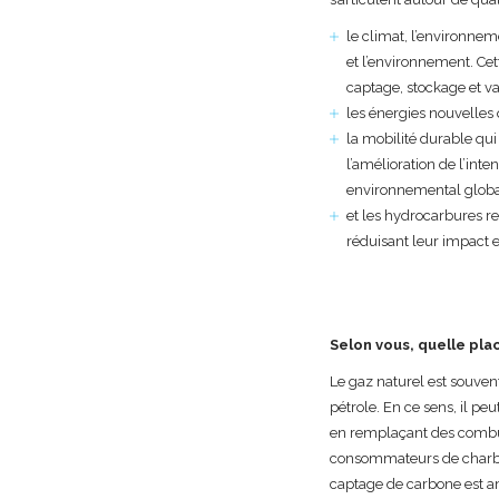
le climat, l’environnem
et l’environnement. Cet
captage, stockage et val
les énergies nouvelles 
la mobilité durable qui 
l’amélioration de l’inte
environnemental global
et les hydrocarbures re
réduisant leur impact
Selon vous, quelle pla
Le gaz naturel est souve
pétrole. En ce sens, il p
en remplaçant des combust
consommateurs de charbon 
captage de carbone est a