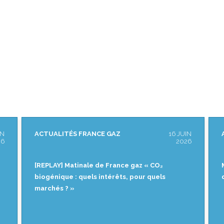
 GAZ
16 JUIN
ACTUALITÉS FRANCE GAZ
2026
France gaz « CO₂
Matinale de France gaz « CO₂ bi
térêts, pour quels
quels intérêts, pour quels march