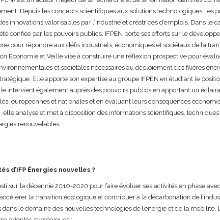
nement. Depuis les concepts scientifiques aux solutions technologiques, le
s innovations valorisables par l’industrie et créatrices d’emplois. Dans le c
a été confiée par les pouvoirs publics, IFPEN porte ses efforts sur le dévelop
ne pour répondre aux défis industriels, économiques et sociétaux de la tran
ion Économie et Veille vise à construire une réflexion prospective pour évalu
ironnementales et sociétales nécessaires au déploiement des filières énerg
tratégique. Elle apporte son expertise au groupe IFPEN en étudiant le posit
le intervient également auprès des pouvoirs publics en apportant un éclaira
les, européennes et nationales et en évaluant leurs conséquences économiq
 elle analyse et met à disposition des informations scientifiques, technique
nergies renouvelables.
tés d’IFP Énergies nouvelles ?
esti sur la décennie 2010-2020 pour faire évoluer ses activités en phase ave
accélérer la transition écologique et contribuer à la décarbonation de l’ind
 dans le domaine des nouvelles technologies de l’énergie et de la mobilité
re priorités stratégiques :