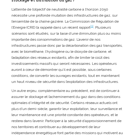
stockage et distribution du gaz ?
L’atteinte de l’objectif de neutralité carbone à l’horizon 2050
nécessite une profonde mutation des infrastructures de gaz, sur
l’ensemble de la chaîne gazière. La Commission de Régulation de
[1]
l’Energie (CRE) l’a rappelé dans un récent rapport
. Plusieurs
scénarios sont étudiés, sur la base d’une diminution plus ou moins
importante des consommations de gaz. L’avenir de nos
infrastructures passe donc par la décarbonation des gaz transportés,
avec le biométhane, l’hydrogène ou le dioxyde de carbone, et
l’adaptation des réseaux existants, afin de limiter le coût des
investissements massifs qui seront nécessaires. Les opérateurs
auront à cœur de démontrer qu’il est possible, sous certaines
conditions, de convertir les ouvrages existants, tout en maintenant
un haut niveau de sécurité dans l’exploitation des infrastructures.
Un autre enjeu, complémentaire au précédent, est de continuer à
assurer le stockage et l’acheminement du gaz dans des conditions
optimales d’intégrité et de sécurité. Certains réseaux actuels ont
plus d’un demi-siècle, garantir leur exploitation, leur surveillance et
leur maintenance est une priorité constante des opérateurs, et le
restera dans l’avenir. Participer à la sécurité d’approvisionnement de
nos territoires et contribuer au développement de leur
indépendance énergétique font partie des missions qui motivent au