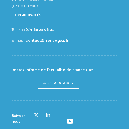
1, rue du Général Leclerc
92800
Puteaux
PLAN D'ACCÈS
Tél :
10 80 12 08 1(0) 33+
E-mail :
rf.zagecnarf@tcatnoc
Restez informé de l’actualité de France Gaz
JE M'INSCRIS
Suivez-
nous