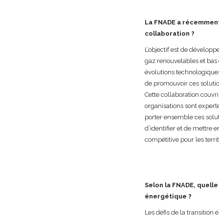
La FNADE a récemment s
collaboration ?
L’objectif est de dévelop
gaz renouvelables et bas 
évolutions technologiques 
de promouvoir ces solution
Cette collaboration couvr
organisations sont expert
porter ensemble ces solut
d’identifier et de mettre 
compétitive pour les territ
Selon la FNADE, quelle
énergétique ?
Les défis de la transition