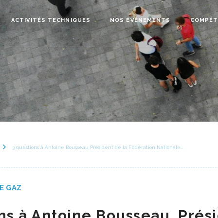
ACTIVITÉS TECHNIQUES
NOS ÉVÉNEMENTS
COMPÉT
3 questions à Antoine Bousseau Président de la Fédération Nationale...
E GAZ
ns à Antoine Bousseau, Prés