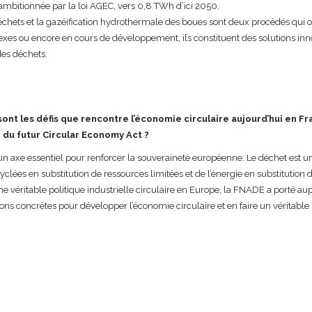
ambitionnée par la loi AGEC, vers 0,8 TWh d’ici 2050.
échets et la gazéification hydrothermale des boues sont deux procédés qui 
xes ou encore en cours de développement, ils constituent des solutions inn
des déchets.
sont les défis que rencontre l’économie circulaire aujourd’hui en Fr
n du futur Circular Economy Act ?
 un axe essentiel pour renforcer la souveraineté européenne. Le déchet est u
clées en substitution de ressources limitées et de l’énergie en substitution d
une véritable politique industrielle circulaire en Europe, la FNADE a porté a
ns concrètes pour développer l’économie circulaire et en faire un véritable 