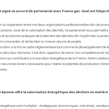
igné un accord de partenariat avec France gaz. Quel est l’object
per la coopération entre nos deux organisations professionnelles afin de prom
carbone, issue de la valorisation des déchets. Ce partenariat nous permettra
et les bonnes pratiques de traitement des déchets afin d’optimiser la producti
s innovantes, et de faciliter la mise en œuvre de projets.
ira donc à la fois le cadre réglementaire tout comme le développement de 
es dans leur domaine, il est donc opportun de réunir nos compétences et nos 
ions qui contribuent à la transition énergétique de la France. Notre collabo
en œuvre les leviers nécessaires pour libérer le potentiel de production d’éne
oires.
 réponse offre la valorisation énergétique des déchets en matière 
 énergétique sont multiples : stratégiques, économiques, industriels, sociétau