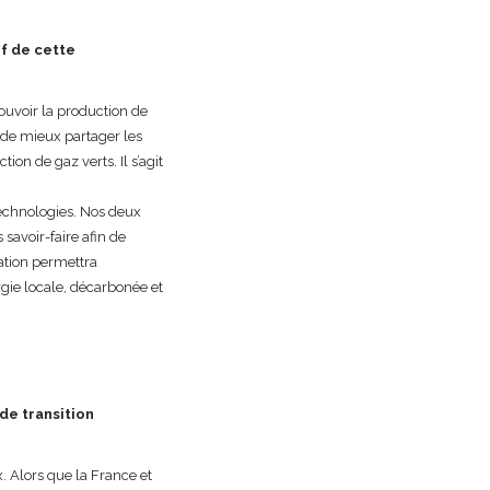
if de cette
ouvoir la production de
 de mieux partager les
on de gaz verts. Il s’agit
technologies. Nos deux
savoir-faire afin de
ration permettra
rgie locale, décarbonée et
de transition
x. Alors que la France et