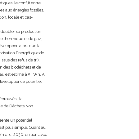
iques, le conflit entre
es aux énergies fossiles.
on, locale et bas-
 doubler sa production
ie thermique et de gaz,
évelopper, alors que la
orisation Energétique de
ssus des refus de tri).
n des biodéchets et de
eau est estimé à 5 TWh. A
développer ce potentiel
éprouvés : la
age de Déchets Non
sente un potentiel
est plus simple. Quant au
 d’ici 2030, en lien avec