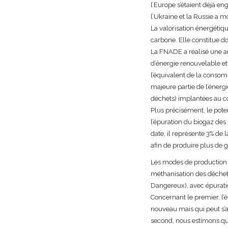
l’Europe s’étaient déjà e
l’Ukraine et la Russie a m
La valorisation énergétiq
carbone. Elle constitue do
La FNADE a réalisé une an
d’énergie renouvelable et
l’équivalent de la consomm
majeure partie de l’énerg
déchets) implantées au cœu
Plus précisément, le pot
l’épuration du biogaz des
date, il représente 3% de
afin de produire plus de g
Les modes de production d
méthanisation des déchet
Dangereux), avec épuratio
Concernant le premier, l’
nouveau mais qui peut s’a
second, nous estimons qu