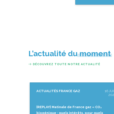
L’actualité du moment
DÉCOUVREZ TOUTE NOTRE ACTUALITÉ
16 JUIN
ACTUALITÉS FRANCE GAZ
18 
2026
2
 « CO₂
Matinale de France gaz « CO₂ biogénique :
 quels
quels intérêts, pour quels marchés ? »