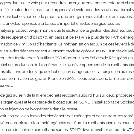
ngagées dans cette voie pour répondre aux enjeux environnementaux et climat
odifié le calendrier, créant une urgence à développer des solutions alternativ
ue des déchets permet de produire une énergie renouvelable et de récupérati
nc une des réponses à la baisse d’importations des énergies fossiles.
alyse prospective qui montre que le secteur de la gestion des déchets peut
 de récupération d’ici 2030, en passant de 15TWh à plus de 30 TWh d’énerg
ation de 7 millions d’habitants. La méthanisation est l’un de ces leviers à d
ie issue des déchets est actuellement produite grâce aux UVE (Unités de Val
r des territoires et à la filière CSR (Combustibles Solides de Récupération, i
entiel de production de biométhane lié au développement de la méthanisatio
 installations de stockage de déchets non dangereux et sa réinjection au rés
 la consommation de gaz en France en 2021. Nous avons donc l’ambition de 
az vert.
e gaz au sein de la filière déchets reposent aujourd’hui sur deux procédés 
s organiques et le captage de biogaz sur les ISDND (Installations de Stock
n et injection de biométhane dans le réseau.
évolution de la collecte des biodéchets des ménages et des entreprises repré
vérer complexe selon l’hétérogénéité des flux. La méthanisation des boues 
e la production de biométhane sur les ISDND devrait évoluer autour de 4TWh