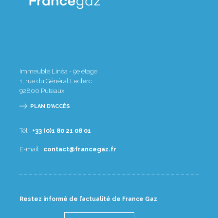
Immeuble Linéa - 9e étage
1, rue du Général Leclerc
92800
Puteaux
PLAN D'ACCÈS
Tél :
10 80 12 08 1(0) 33+
E-mail :
rf.zagecnarf@tcatnoc
Restez informé de l’actualité de France Gaz